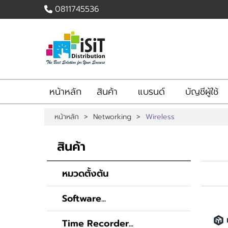
0811745536
เข้าสู่
|
สมัคร
ระบบ
สมาชิก
สินค้าที่สนใจ
( 0 )
หน้าหลัก
สินค้า
แบรนด์
บัญชีผู้ใช้
หน้าหลัก
สินค้า
แบรนด์
บัญชีผู้ใช้
ติดต่อเรา
หน้าหลัก
>
Networking
>
Wireless
ขั้นตอนการสั่งซื้อ
แจ้งชำระเงิน
สินค้า
BLOG
หมวดตั้งต้น
Software...
Time Recorder...